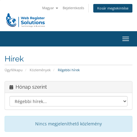
Magyar
Bejelentkezés
Kosár megtekintése
Váltá
a
navig
Hírek
Ügyfélkapu
Közlemények
Régebbi hírek
Hónap szerint
Nincs megjeleníthető közlemény