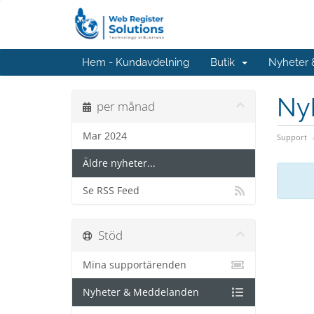
Hem - Kundavdelning
Butik
Nyheter
Ny
per månad
Mar 2024
Support
Äldre nyheter...
Se RSS Feed
Stöd
Mina supportärenden
Nyheter & Meddelanden