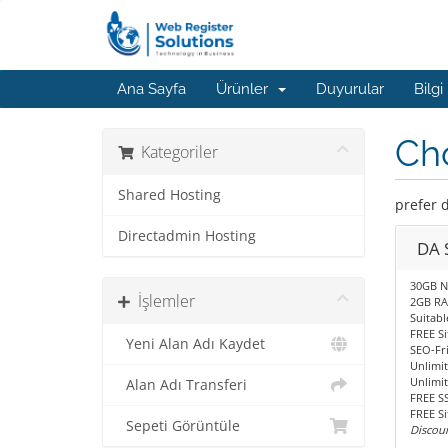
Ana Sayfa
Ürünler
Duyurular
Bilgi
Ch
Kategoriler
Shared Hosting
prefer 
Directadmin Hosting
DA S
30GB N
İşlemler
2GB R
Suitabl
FREE Si
Yeni Alan Adı Kaydet
SEO-Fr
Unlimit
Unlimi
Alan Adı Transferi
FREE SS
FREE Si
Sepeti Görüntüle
Discou