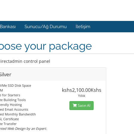
 Bankası
Sunucu/Ağ Durumu
İletişim
oose your package
directadmin control panel
ilver
VMe SSD Disk Space
kshs2,100.00Kshs
AM
e for Starters
Yıllık
te Building Tools
iendly Hosting
Satın Al
ed Email Accounts
ted Monthly Bandwidth
L Certificate
te Transfer
nted Web Design by an Expert.